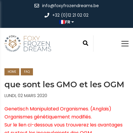
info@foxyfrozendreams.be
+32 (0)12 21 02 02
FR
HOME
FAQ
que sont les GMO et les OGM
LUNDI, 02 MARS 2020
Genetisch Manipulated Organismes. (Anglais)
Organismes génétiquement modifiés.
Sur le lien ci-dessous vous trouverez les avantages
et surtout les inconvénients des OGM.