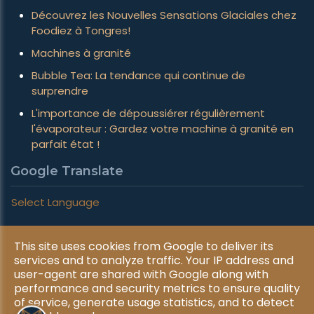
Découvrez les Nouvelles Sensations Glaciales chez
Foodiez à Tongres!
Machines à granité
Bubble Tea: La tendance qui continue de
surprendre
L'importance de dépoussiérer régulièrement
l'évaporateur : Gardez votre machine à granité en
parfait état !
Google Translate
Select Language
This site uses cookies from Google to deliver its
Copyright © 2026 Foxy Frozen Dreams. All rights reserved.
services and to analyze traffic. Your IP address and
|
Privacy & Cookies
UP-TO-DATE WebDesign
user-agent are shared with Google along with
performance and security metrics to ensure quality
of service, generate usage statistics, and to detect