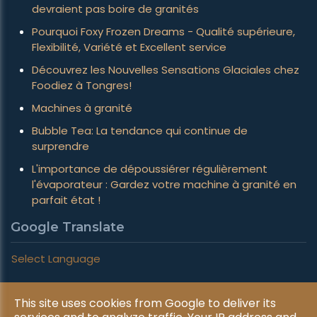
devraient pas boire de granités
Pourquoi Foxy Frozen Dreams - Qualité supérieure,
Flexibilité, Variété et Excellent service
Découvrez les Nouvelles Sensations Glaciales chez
Foodiez à Tongres!
Machines à granité
Bubble Tea: La tendance qui continue de
surprendre
L'importance de dépoussiérer régulièrement
l'évaporateur : Gardez votre machine à granité en
parfait état !
Google Translate
Select Language
This site uses cookies from Google to deliver its
Copyright © 2026 Foxy Frozen Dreams. All rights reserved.